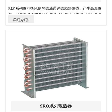
RLY系列燃油热风炉的燃油通过燃烧器燃烧，产生高温燃
气。并借助具有强化换热措施的热风炉将高温燃气的热量
详细介绍+
传导给被加热的空气，高温燃气经热量散发后温度降低至
250℃后排到大气中。需加热的空气通过选配的鼓风机强
送入热风炉、吸热后温度升至额定值从热风出口送出。
SRQ系列散热器