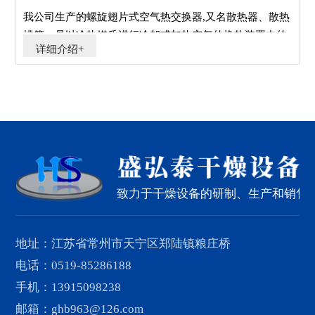
我公司生产的螺旋翅片式空气热交换器,又名散热器、散热
排管，是以冷热媒质进行冷却或加热空气的换热装置中的
详细介绍+
主要设备。散热器用于热风采暖、空调、冷却、除湿、烘
干等工程，适用于蒸汽或高温水可以加热空气，通过盐水
或低温水可以冷却空气。
致力于干燥设备的研制、生产和销售
地址：江苏省常州市天宁区郑陆镇粮庄桥
电话：0519-85286188
手机：13915098238
邮箱：ghb963@126.com