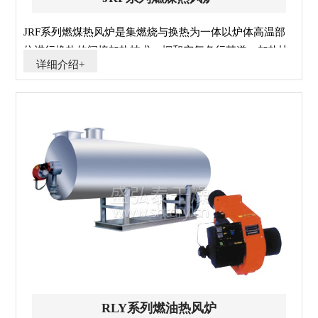
JRF系列燃煤热风炉是集燃烧与换热为一体以炉体高温部
位进行换热的间接加热技术，烟和空气各行其道，加热比
详细介绍+
较环保，热效率高(达60-75％)，升温快，体积小，安装方
便，使用可靠，且价比较经济。
RLY系列燃油热风炉