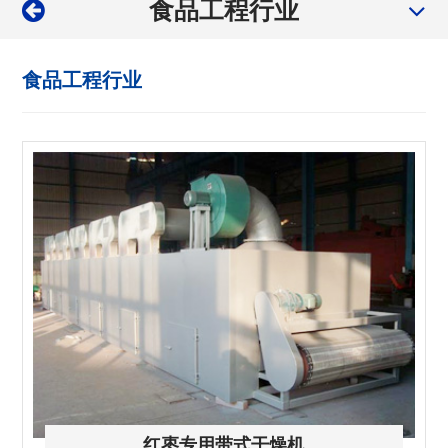
食品工程行业
食品工程行业
红枣专用带式干燥机