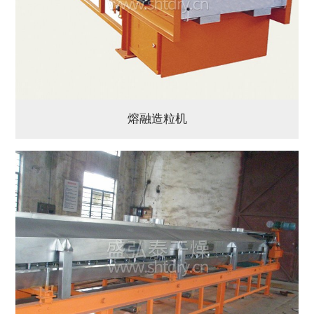
熔融造粒机